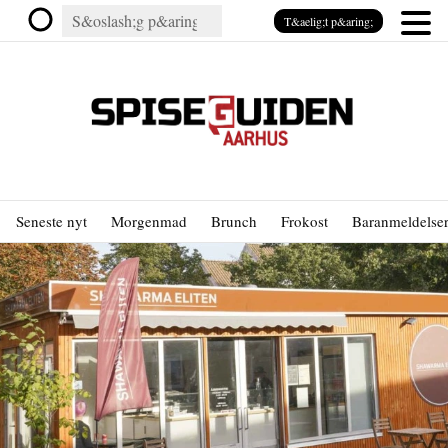
T&aelig;t p&aring;
Seneste nyt
Morgenmad
Brunch
Frokost
Baranmeldelse