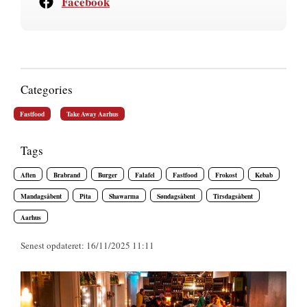
Facebook
Categories
Fastfood
Take Away Aarhus
Tags
Aften
Brabrand
Burger
Falafel
Fastfood
Frokost
Kebab
Mandagsåbent
Pita
Shawarma
Søndagsåbent
Tirsdagsåbent
Aarhus
Senest opdateret: 16/11/2025 11:11