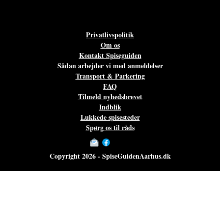
Privatlivspolitik
Om os
Kontakt Spiseguiden
Sådan arbejder vi med anmeldelser
Transport & Parkering
FAQ
Tilmeld nyhedsbrevet
Indblik
Lukkede spisesteder
Spørg os til råds
Copyright 2026 - SpiseGuidenAarhus.dk