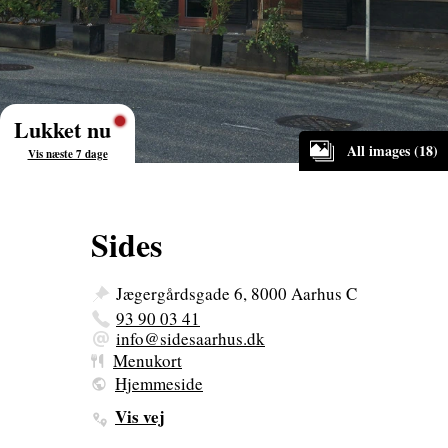
Lukket nu
All images (18)
Vis næste 7 dage
Sides
Jægergårdsgade 6, 8000 Aarhus C
93 90 03 41
info@sidesaarhus.dk
Menukort
Hjemmeside
Vis vej