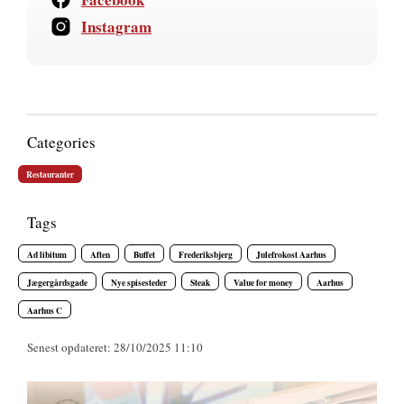
Instagram
Categories
Restauranter
Tags
Ad libitum
Aften
Buffet
Frederiksbjerg
Julefrokost Aarhus
Jægergårdsgade
Nye spisesteder
Steak
Value for money
Aarhus
Aarhus C
Senest opdateret: 28/10/2025 11:10