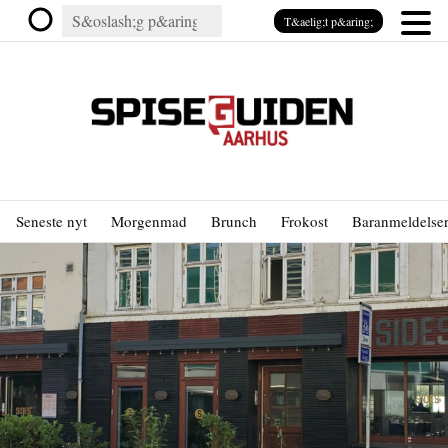
T&aelig;t p&aring;
Seneste nyt
Morgenmad
Brunch
Frokost
Baranmeldelse