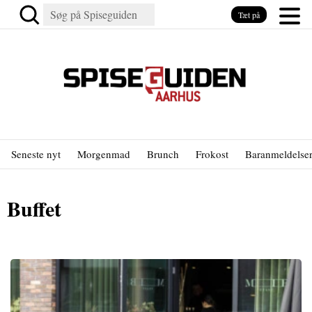
Tæt på
Seneste nyt
Morgenmad
Brunch
Frokost
Baranmeldelse
Buffet