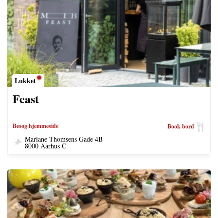
Lukket
Feast
Besøg hjemmeside
Book bord
Mariane Thomsens Gade 4B
8000 Aarhus C