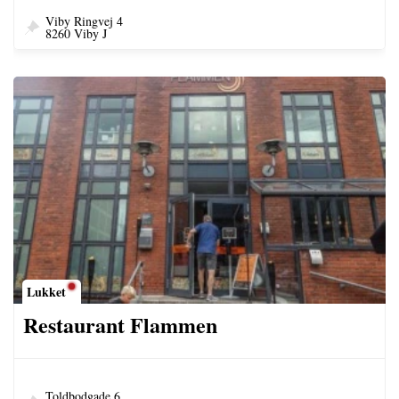
Viby Ringvej 4
8260 Viby J
Lukket
Restaurant Flammen
Toldbodgade 6