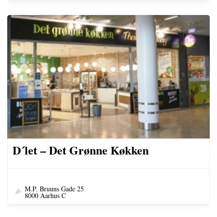
D´let – Det Grønne Køkken
M.P. Bruuns Gade 25
8000 Aarhus C