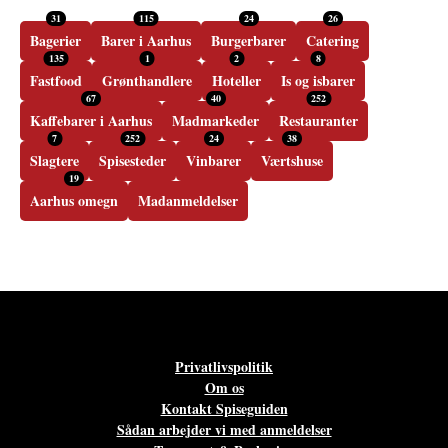
31
115
24
26
Bagerier
Barer i Aarhus
Burgerbarer
Catering
135
1
2
8
Fastfood
Grønthandlere
Hoteller
Is og isbarer
67
40
252
Kaffebarer i Aarhus
Madmarkeder
Restauranter
7
252
24
38
Slagtere
Spisesteder
Vinbarer
Værtshuse
19
Aarhus omegn
Madanmeldelser
Privatlivspolitik
Om os
Kontakt Spiseguiden
Sådan arbejder vi med anmeldelser