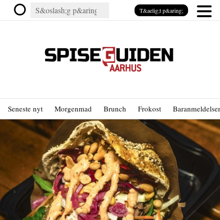
T&aelig;t p&aring;
Seneste nyt
Morgenmad
Brunch
Frokost
Baranmeldelse