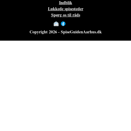
Indblik
Lukkede spisesteder
Spørg os til råds
Copyright 2026 - SpiseGuidenAarhus.dk