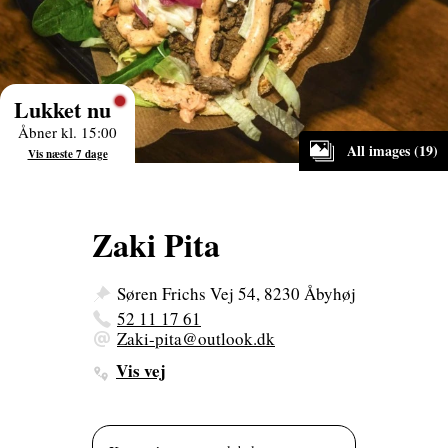
Lukket nu
Åbner kl. 15:00
All images (19)
Vis næste 7 dage
Zaki Pita
Søren Frichs Vej 54, 8230 Åbyhøj
52 11 17 61
Zaki-pita@outlook.dk
Vis vej