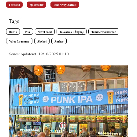
Fastfood
Spisesteder
Take Away Aarhus
Tags
Bowls
Pita
Street Food
Takeaway i Åbyhøj
Tømmermændsmad
Value for money
Åbyhøj
Aarhus
Senest opdateret: 19/10/2025 01:10