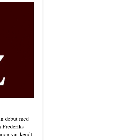
sin debut med
å Frederiks
anon var kendt