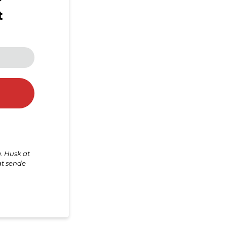
t
. Husk at
at sende