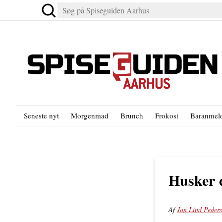
Seneste nyt
Morgenmad
Brunch
Frokost
Baranmeld
Husker 
Af
Jan Lind Peder