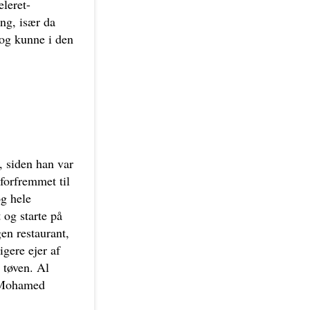
eleret-
ang, især da
og kunne i den
, siden han var
forfremmet til
g hele
og starte på
en restaurant,
igere ejer af
 tøven. Al
n Mohamed