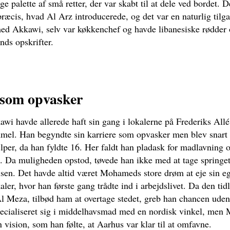
ige palette af små retter, der var skabt til at dele ved bordet. D
præcis, hvad Al Arz introducerede, og det var en naturlig tilg
d Akkawi, selv var køkkenchef og havde libanesiske rødder 
ands opskrifter.
 som opvasker
 havde allerede haft sin gang i lokalerne på Frederiks Allé
mel. Han begyndte sin karriere som opvasker men blev snart 
er, da han fyldte 16. Her faldt han pladask for madlavning o
 Da muligheden opstod, tøvede han ikke med at tage springet 
en. Det havde altid været Mohameds store drøm at eje sin eg
kaler, hvor han første gang trådte ind i arbejdslivet. Da den tidl
Al Meza, tilbød ham at overtage stedet, greb han chancen uden
ecialiseret sig i middelhavsmad med en nordisk vinkel, me
 vision, som han følte, at Aarhus var klar til at omfavne.