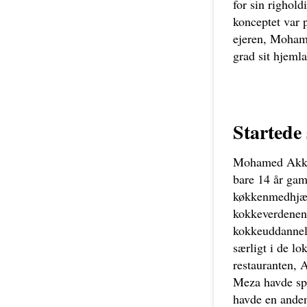
for sin righold
konceptet var 
ejeren, Mohame
grad sit hjeml
Startede
Mohamed Akkawi
bare 14 år gam
køkkenmedhjælp
kokkeverdenen.
kokkeuddannels
særligt i de lo
restauranten, 
Meza havde sp
havde en anden