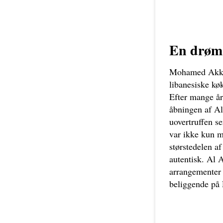
En drøm 
Mohamed Akkawi
libanesiske kø
Efter mange år
åbningen af Al
uovertruffen s
var ikke kun m
størstedelen a
autentisk. Al A
arrangementer 
beliggende på 