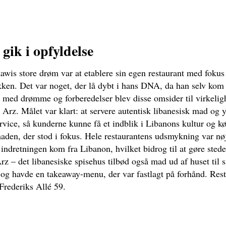
gik i opfyldelse
s store drøm var at etablere sin egen restaurant med fokus
kken. Det var noget, der lå dybt i hans DNA, da han selv kom
 med drømme og forberedelser blev disse omsider til virkeli
 Arz. Målet var klart: at servere autentisk libanesisk mad og 
ervice, så kunderne kunne få et indblik i Libanons kultur og k
aden, der stod i fokus. Hele restaurantens udsmykning var nø
f indretningen kom fra Libanon, hvilket bidrog til at gøre ste
rz – det libanesiske spisehus tilbød også mad ud af huset til 
og havde en takeaway-menu, der var fastlagt på forhånd. Rest
Frederiks Allé 59.