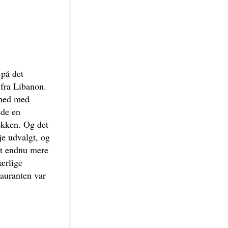
 på det
 fra Libanon.
ghed med
yde en
økken. Og det
je udvalgt, og
det endnu mere
særlige
auranten var