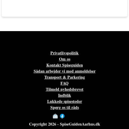
Privatlivspolitik
Om os
Kontakt Spiseguiden
Sådan arbejder vi med anmeldelser
Transport & Parkering
FAQ
Tilmeld nyhedsbrevet
Indblik
Lukkede spisesteder
Spørg os til råds
Copyright 2026 - SpiseGuidenAarhus.dk