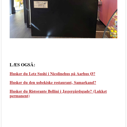
LÆS OGSÅ:
Husker du Letz Sushi i Nicolinehus på Aarhus Ø?
Husker du den usbekiske restaurant, Samarkand?
Husker du Ristorante Bellini i Jægergårdsgade? (Lukket
permanent)