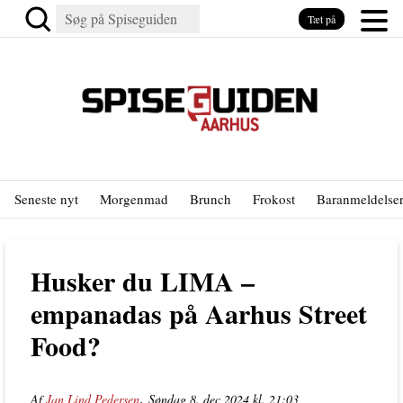
Tæt på
Seneste nyt
Morgenmad
Brunch
Frokost
Baranmeldelse
Husker du LIMA –
empanadas på Aarhus Street
Food?
,
Af
Jan Lind Pedersen
Søndag 8. dec 2024 kl. 21:03