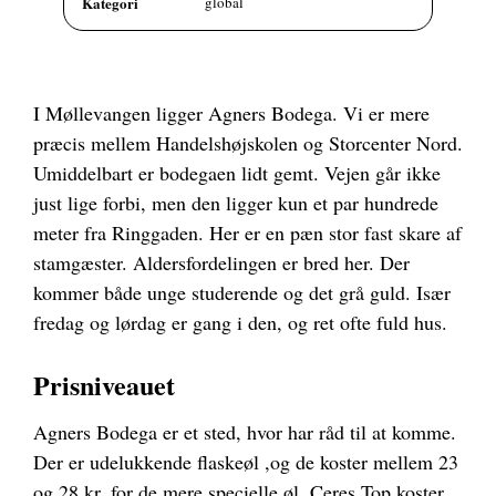
Kategori
global
I Møllevangen ligger Agners Bodega. Vi er mere
præcis mellem Handelshøjskolen og Storcenter Nord.
Umiddelbart er bodegaen lidt gemt. Vejen går ikke
just lige forbi, men den ligger kun et par hundrede
meter fra Ringgaden. Her er en pæn stor fast skare af
stamgæster. Aldersfordelingen er bred her. Der
kommer både unge studerende og det grå guld. Især
fredag og lørdag er gang i den, og ret ofte fuld hus.
Prisniveauet
Agners Bodega er et sted, hvor har råd til at komme.
Der er udelukkende flaskeøl ,og de koster mellem 23
og 28 kr. for de mere specielle øl. Ceres Top koster