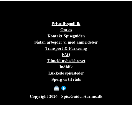
Privatlivspolitik
Om os
Kontakt Spiseguiden
Sådan arbejder vi med anmeldelser
Transport & Parkering
FAQ
Tilmeld nyhedsbrevet
Indblik
Lukkede spisesteder
Spørg os til råds
Copyright 2026 - SpiseGuidenAarhus.dk