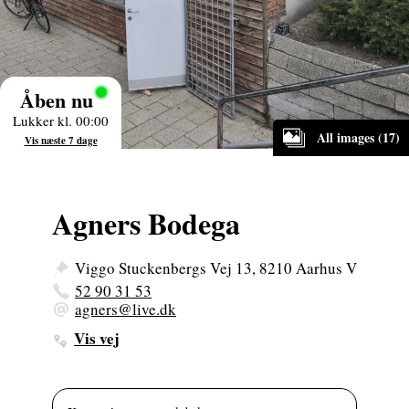
Åben nu
Lukker kl. 00:00
All images (17)
Vis næste 7 dage
Agners Bodega
Viggo Stuckenbergs Vej 13, 8210 Aarhus V
52 90 31 53
agners@live.dk
Vis vej