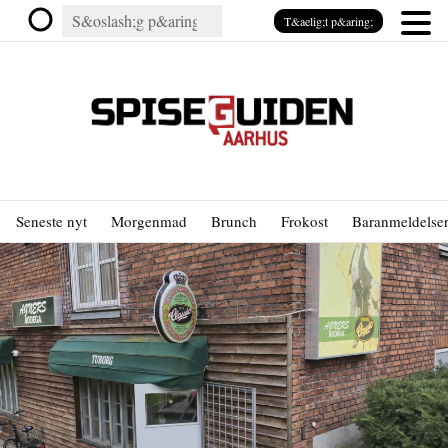
T&aelig;t p&aring;
Seneste nyt
Morgenmad
Brunch
Frokost
Baranmeldelse