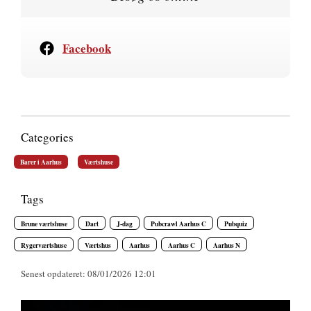
Facebook
Categories
Barer i Aarhus
Værtshuse
Tags
Brune værtshuse
Dart
J-dag
Pubcrawl Aarhus C
Pubquiz
Rygerværtshuse
Værtshus
Aarhus
Aarhus C
Aarhus N
Senest opdateret: 08/01/2026 12:01