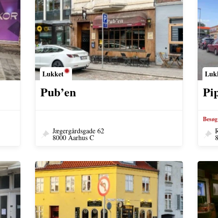
Lukket
Luk
Pub’en
Pi
Besøg
Jægergårdsgade 62
R
8000 Aarhus C