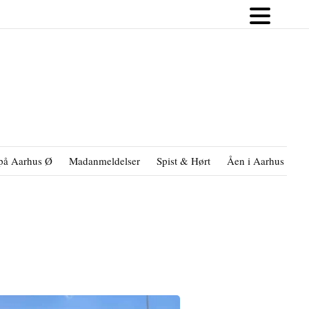
på Aarhus Ø
Madanmeldelser
Spist & Hørt
Åen i Aarhus
B