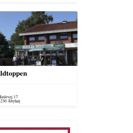
ldtoppen
aslevej 17
8230 Åbyhøj