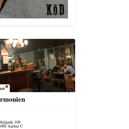
ket
rmonien
Mejlgade 109
8000 Aarhus C