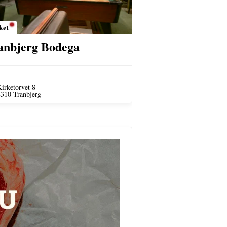
ket
anbjerg Bodega
irketorvet 8
310 Tranbjerg