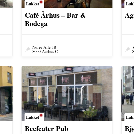
Lukket
Luk
Café Århus – Bar &
Ag
Bodega
Nørre Allé 18
V
8000 Aarhus C
Lukket
Luk
Beefeater Pub
Bj