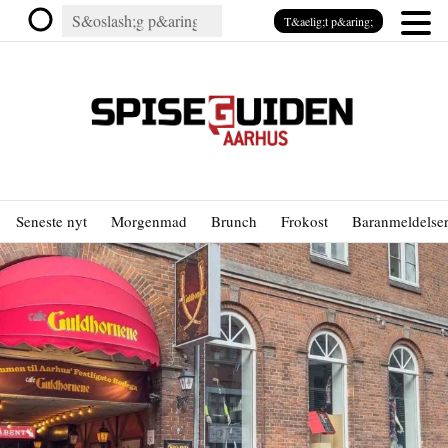
T&aelig;t p&aring;
Seneste nyt
Morgenmad
Brunch
Frokost
Baranmeldelse