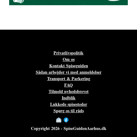
Privatlivspolitik
Om os
Kontakt Spiseguiden
Sådan arbejder vi med anmeldelser
Transport & Parkering
FAQ
Tilmeld nyhedsbrevet
Indblik
Lukkede spisesteder
Spørg os til råds
Copyright 2026 - SpiseGuidenAarhus.dk