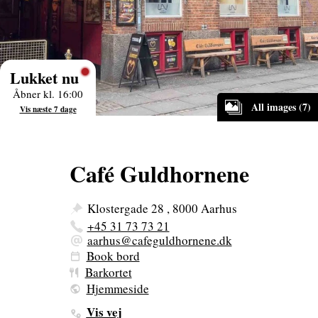
Lukket nu
Åbner kl. 16:00
All images (7)
Vis næste 7 dage
Café Guldhornene
Klostergade 28 , 8000 Aarhus
+45 31 73 73 21
aarhus@cafeguldhornene.dk
Book bord
Barkortet
Hjemmeside
Vis vej