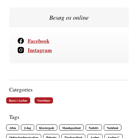
Besøg os online
Facebook
Instagram
Categories
Barer i Aarhus
Værtshuse
Tags
Aften
J-dag
Klostergade
Mandagsåbent
Natteliv
Natåbent
Online bordreservation
Pubquiz
Tirsdagsåbent
Aarhus
Aarhus C