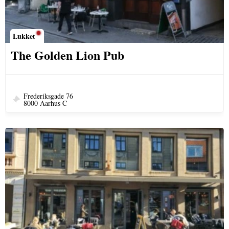
Lukket
The Golden Lion Pub
Frederiksgade 76
8000 Aarhus C