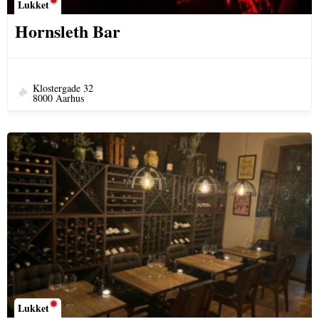
Lukket
Hornsleth Bar
Klostergade 32
8000 Aarhus
Lukket