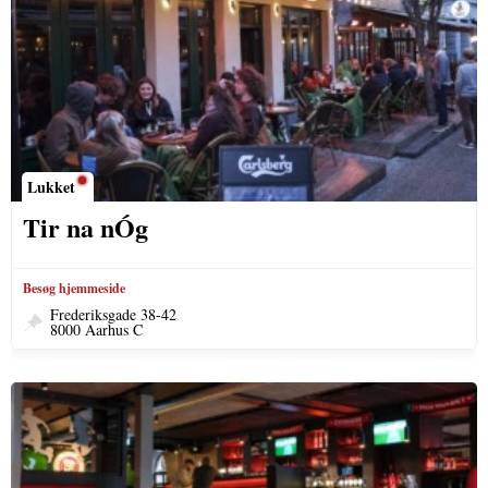
Lukket
Tir na nÓg
Besøg hjemmeside
Frederiksgade 38-42
8000 Aarhus C