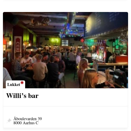
Lukket
Willi’s bar
Åboulevarden 39
8000 Aarhus C