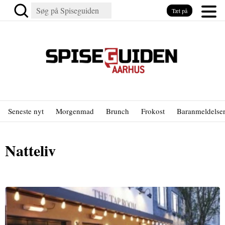
Tæt på
Seneste nyt
Morgenmad
Brunch
Frokost
Baranmeldelse
Natteliv