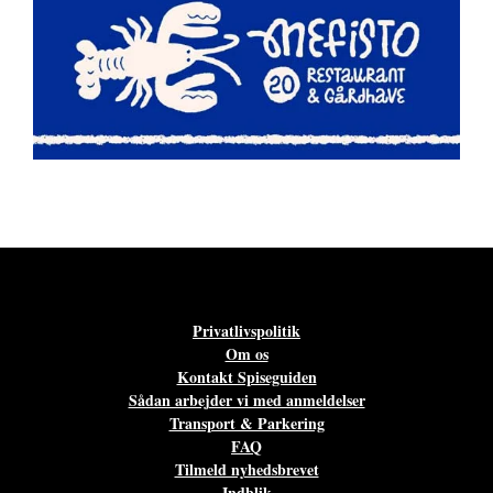
Privatlivspolitik
Om os
Kontakt Spiseguiden
Sådan arbejder vi med anmeldelser
Transport & Parkering
FAQ
Tilmeld nyhedsbrevet
Indblik