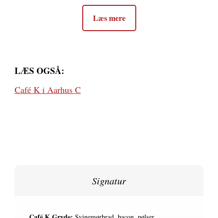
Læs mere
LÆS OGSÅ:
Café K i Aarhus C
Signatur
Café K Gryde:
Svinemørbrad, bacon, pølser,