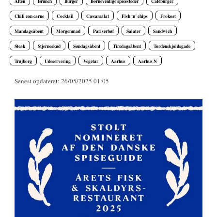
Aften
Brunch
Burger
Børnevenlige spisesteder
Caféburger
Chili con carne
Cocktail
Cæsarsalat
Fish ‘n’ chips
Frokost
Mandagsåbent
Morgenmad
Pariserbøf
Salater
Sandwich
Steak
Stjerneskud
Søndagsåbent
Tirsdagsåbent
Tordenskjoldsgade
Trøjborg
Udeservering
Vegetar
Aarhus
Aarhus N
Senest opdateret: 26/05/2025 01:05