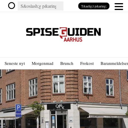
T&aelig;t p&aring;
Seneste nyt
Morgenmad
Brunch
Frokost
Baranmeldelse