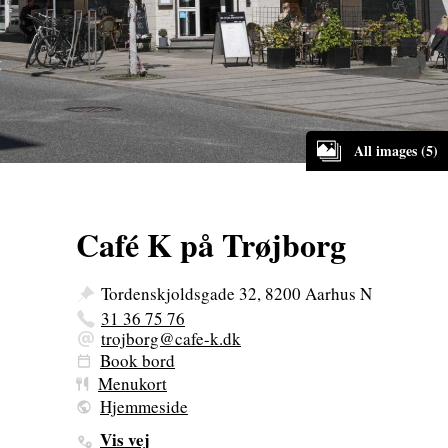
All images (5)
Café K på Trøjborg
Tordenskjoldsgade 32, 8200 Aarhus N
31 36 75 76
trojborg@cafe-k.dk
Book bord
Menukort
Hjemmeside
Vis vej