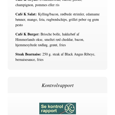
c
hampignon, pommes eller ris
Café K Salat:
Kylling/bacon, rødbede strimler, edamame
bønner,
mango, feta, rugbrødschips, grillet peber og grøn
pesto
Café K Burger:
Brioche bolle, hakkebøf af
Himmerlands okse,
smeltet rød cheddar, bacon,
hjemmesyltede rødløg, grønt,
fries
Steak Bearnaise:
250 g. steak af Black Angus Ribeye,
bernaisesauce,
fries
Kontrolrapport