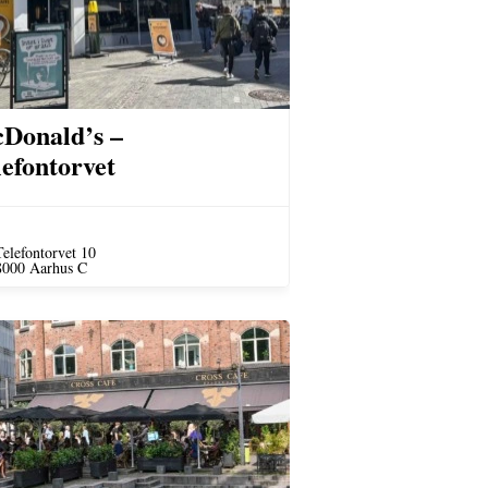
Donald’s –
lefontorvet
Telefontorvet 10
8000 Aarhus C