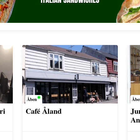
Åben
Åbe
ri
Café Åland
Ju
An