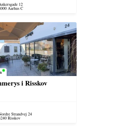
Ankersgade 12
8000 Aarhus C
n
merys i Risskov
Nordre Strandvej 24
8240 Risskov