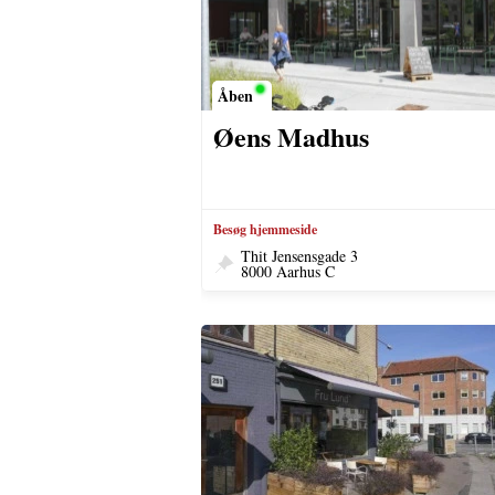
Åben
Øens Madhus
Besøg hjemmeside
Thit Jensensgade 3
8000 Aarhus C