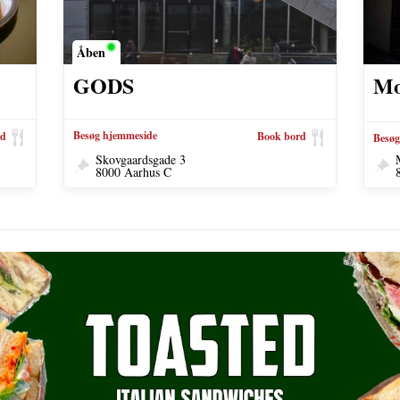
Åben
GODS
Mo
Besøg hjemmeside
rd
Book bord
Besøg
Skovgaardsgade 3
8000 Aarhus C