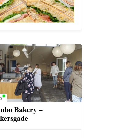
n
mbo Bakery –
kersgade