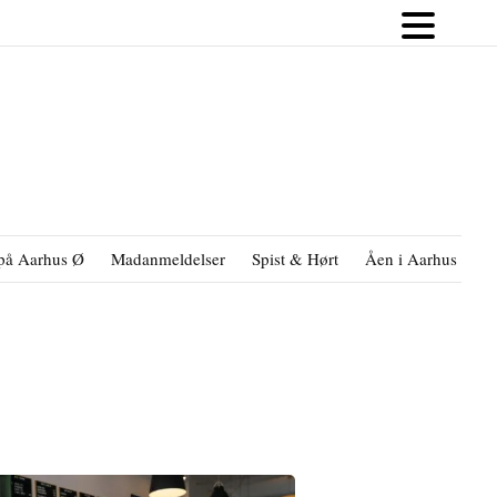
på Aarhus Ø
Madanmeldelser
Spist & Hørt
Åen i Aarhus
B