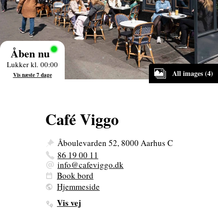
Åben nu
Lukker kl. 00:00
All images (4)
Vis næste 7 dage
Café Viggo
Åboulevarden 52, 8000 Aarhus C
86 19 00 11
info@cafeviggo.dk
Book bord
Hjemmeside
Vis vej