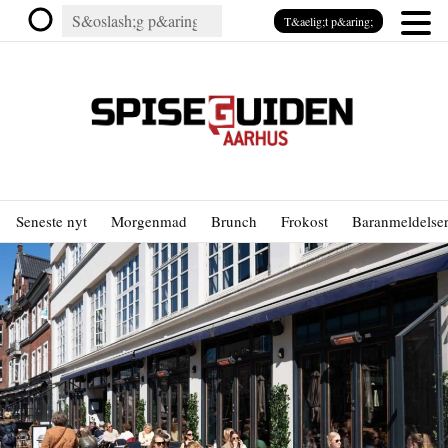
T&aelig;t p&aring;
Seneste nyt
Morgenmad
Brunch
Frokost
Baranmeldelse