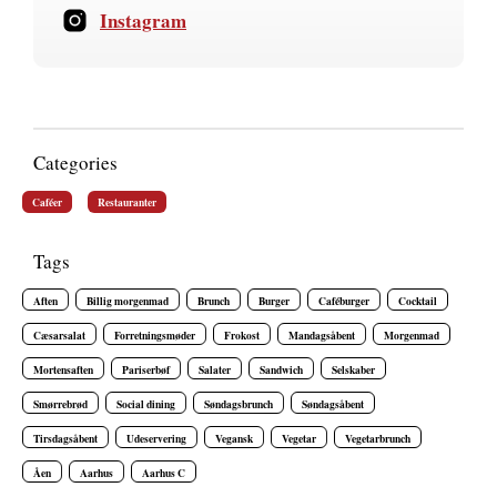
Instagram
Categories
Caféer
Restauranter
Tags
Aften
Billig morgenmad
Brunch
Burger
Caféburger
Cocktail
Cæsarsalat
Forretningsmøder
Frokost
Mandagsåbent
Morgenmad
Mortensaften
Pariserbøf
Salater
Sandwich
Selskaber
Smørrebrød
Social dining
Søndagsbrunch
Søndagsåbent
Tirsdagsåbent
Udeservering
Vegansk
Vegetar
Vegetarbrunch
Åen
Aarhus
Aarhus C