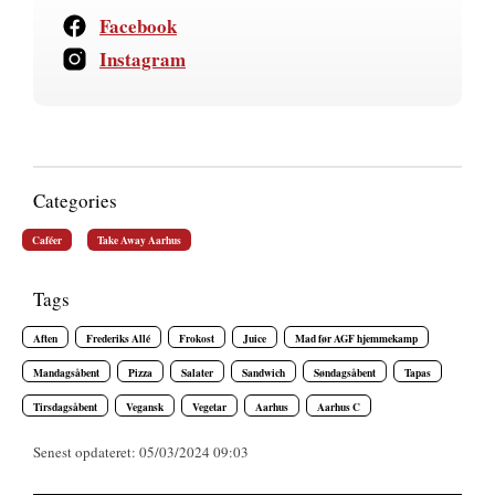
Facebook
Instagram
Categories
Caféer
Take Away Aarhus
Tags
Aften
Frederiks Allé
Frokost
Juice
Mad før AGF hjemmekamp
Mandagsåbent
Pizza
Salater
Sandwich
Søndagsåbent
Tapas
Tirsdagsåbent
Vegansk
Vegetar
Aarhus
Aarhus C
Senest opdateret: 05/03/2024 09:03