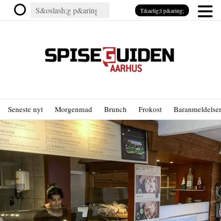
T&aelig;t p&aring;
Seneste nyt
Morgenmad
Brunch
Frokost
Baranmeldelse