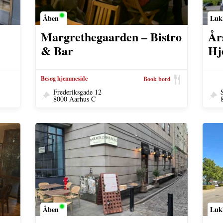
Åben
Luk
Margrethegaarden – Bistro
År
& Bar
Hj
Besøg hjemmeside
Book bord
Frederiksgade 12
8000 Aarhus C
Åben
Luk