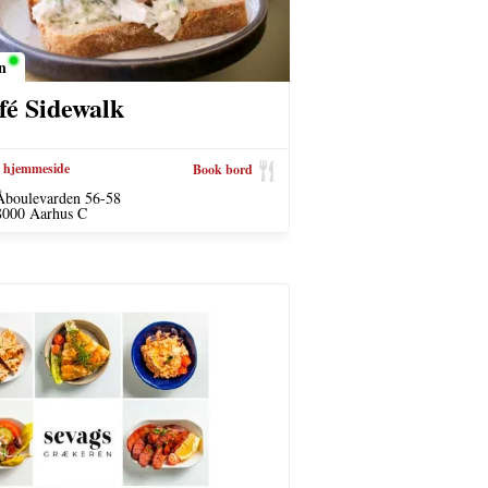
n
fé Sidewalk
 hjemmeside
Book bord
Åboulevarden 56-58
8000 Aarhus C