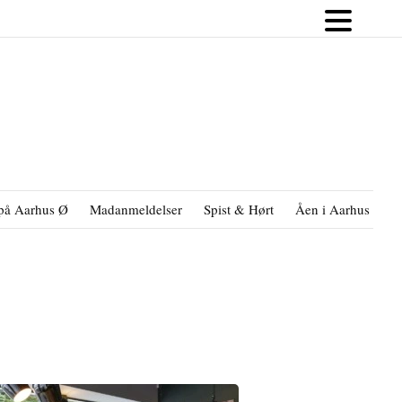
på Aarhus Ø
Madanmeldelser
Spist & Hørt
Åen i Aarhus
B