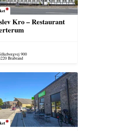
ket
slev Kro – Restaurant
erterum
Silkeborgvej 900
8220 Brabrand
ket