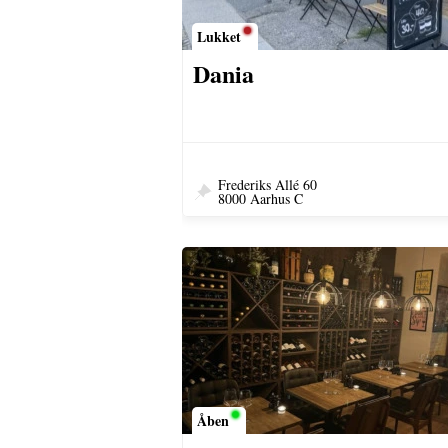
Lukket
Dania
Frederiks Allé 60
8000 Aarhus C
Åben