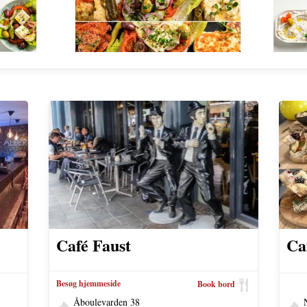
Café Faust
Ca
Besøg hjemmeside
Book bord
Åboulevarden 38