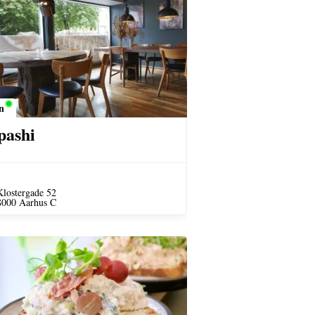
n
pashi
Klostergade 52
8000 Aarhus C