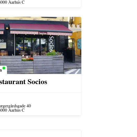
8000 Aarhus C
n
staurant Socios
Jægergårdsgade 40
8000 Aarhus C