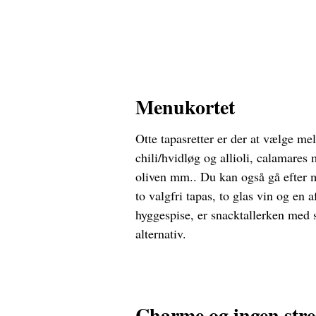
Menukortet
Otte tapasretter er der at vælge me
chili/hvidløg og allioli, calamares 
oliven mm.. Du kan også gå efter m
to valgfri tapas, to glas vin og en a
hyggespise, er snacktallerken med s
alternativ.
Charme og ingen stre