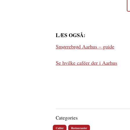
LÆS OGSÅ:
Smørrebrød Aarhus – guide
Se hvilke caféer der i Aarhus
Categories
Caféer
Restauranter