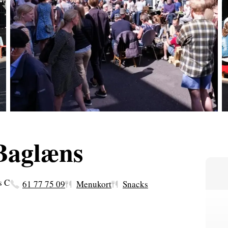
Baglæns
s C
61 77 75 09
Menukort
Snacks