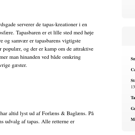
sgade serverer de tapas-kreationer i en
sfære. Tapasbaren er et lille sted med høje
e og samvær er tapasbarens vigtigste
r populær, og der er kamp om de attraktive
mmer man hinanden ved både omkring
Sn
vrige gæster.
Ca
St
13
Ta
Gr
 har altid lyst ud af Forlæns & Baglæns. På
M
s udvalg af tapas. Alle retterne er