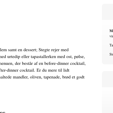
M
vi
Ta
llem samt en dessert; Stegte rejer med
St
med urtedip eller tapastallerken med ost, pølse,
enuen, der består af en before-dinner cocktail,
fter-dinner cocktail. Er du mere til lidt
altede mandler, oliven, tapenade, brød et godt
ss