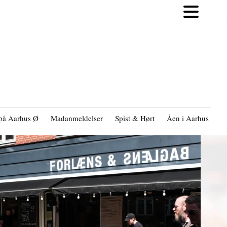
på Aarhus Ø
Madanmeldelser
Spist & Hørt
Åen i Aarhus
B