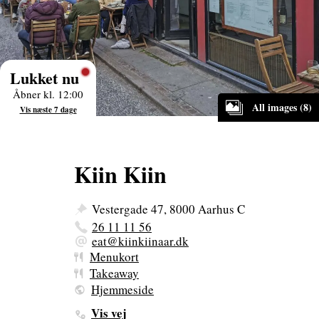
Lukket nu
Åbner kl. 12:00
All images (8)
Vis næste 7 dage
Kiin Kiin
Vestergade 47, 8000 Aarhus C
26 11 11 56
eat@kiinkiinaar.dk
Menukort
Takeaway
Hjemmeside
Vis vej