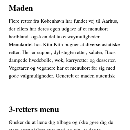
Maden
Flere retter fra København har fundet vej til Aarhus,
der ellers har deres egen udgave af et menukort
heriblandt også en del takeawaymuligheder.
Menukortet hos Kiin Kiin bugner at diverse asiatiske
retter. Her er supper, dybstegte retter, salater, Baos
dampede hvedebolle, wok, karryretter og desserter.
Vegetarer og veganere har et menukort for sig med
gode valgmuligheder. Generelt er maden autentisk
3-retters menu
Ønsker du at læne dig tilbage og ikke gøre dig de
store overvejelser over mad og vin, er der to