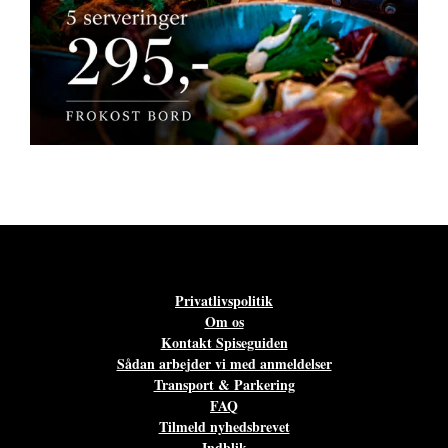
Privatlivspolitik
Om os
Kontakt Spiseguiden
Sådan arbejder vi med anmeldelser
Transport & Parkering
FAQ
Tilmeld nyhedsbrevet
Indblik