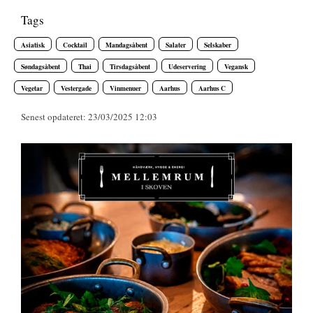
Tags
Asiatisk
Cocktail
Mandagsåbent
Salater
Selskaber
Søndagsåbent
Thai
Tirsdagsåbent
Udeservering
Vegansk
Vegetar
Vestergade
Vinmenuer
Aarhus
Aarhus C
Senest opdateret: 23/03/2025 12:03