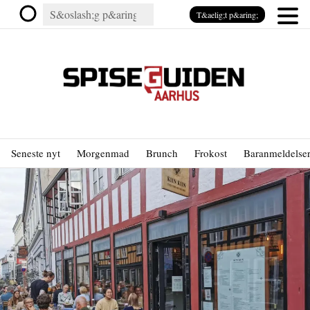
T&aelig;t p&aring;
Seneste nyt
Morgenmad
Brunch
Frokost
Baranmeldelse