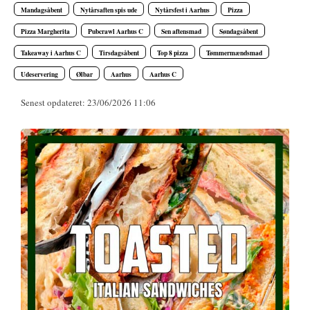
Mandagsåbent
Nytårsaften spis ude
Nytårsfest i Aarhus
Pizza
Pizza Margherita
Pubcrawl Aarhus C
Sen aftensmad
Søndagsåbent
Takeaway i Aarhus C
Tirsdagsåbent
Top 8 pizza
Tømmermændsmad
Udeservering
Ølbar
Aarhus
Aarhus C
Senest opdateret: 23/06/2026 11:06