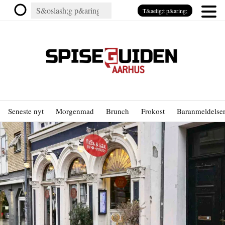
T&aelig;t p&aring;
Seneste nyt
Morgenmad
Brunch
Frokost
Baranmeldelse