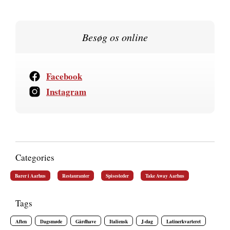
Besøg os online
Facebook
Instagram
Categories
Barer i Aarhus
Restauranter
Spisesteder
Take Away Aarhus
Tags
Aften
Dagsmøde
Gårdhave
Italiensk
J-dag
Latinerkvarteret