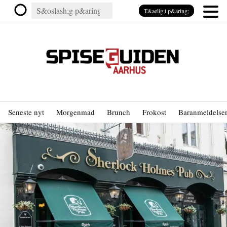
T&aelig;t p&aring;
Seneste nyt
Morgenmad
Brunch
Frokost
Baranmeldelse