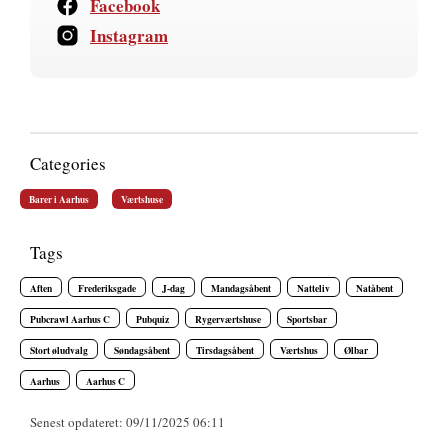
Facebook
Instagram
Categories
Barer i Aarhus
Værtshuse
Tags
Aften
Frederiksgade
J-dag
Mandagsåbent
Natteliv
Natåbent
Pubcrawl Aarhus C
Pubquiz
Rygerværtshuse
Sportsbar
Stort øludvalg
Søndagsåbent
Tirsdagsåbent
Værtshus
Ølbar
Aarhus
Aarhus C
Senest opdateret: 09/11/2025 06:11