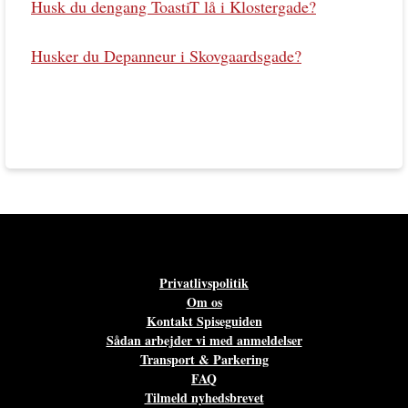
Husk du dengang ToastiT lå i Klostergade?
Husker du Depanneur i Skovgaardsgade?
Privatlivspolitik
Om os
Kontakt Spiseguiden
Sådan arbejder vi med anmeldelser
Transport & Parkering
FAQ
Tilmeld nyhedsbrevet