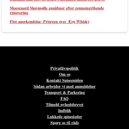
Moesgaard Skovmølle genåbner efter gennemgribende
renovering
Flot anerkendelse: Prisregn over Ærø Whisky
Privatlivspolitik
Om os
Kontakt Spiseguiden
Sådan arbejder vi med anmeldelser
Transport & Parkering
FAQ
Tilmeld nyhedsbrevet
Indblik
Lukkede spisesteder
Spørg os til råds