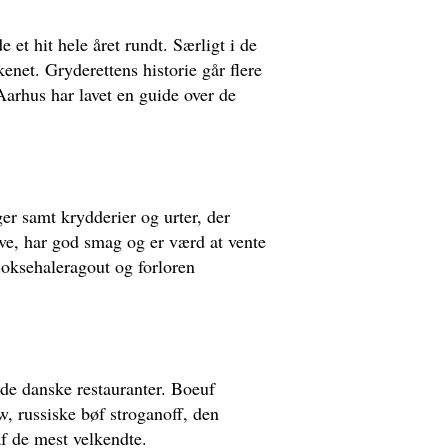
et hit hele året rundt. Særligt i de
kenet. Gryderettens historie går flere
 Aarhus har lavet en guide over de
er samt krydderier og urter, der
ave, har god smag og er værd at vente
 oksehaleragout og forloren
 de danske restauranter. Boeuf
w, russiske bøf stroganoff, den
af de mest velkendte.