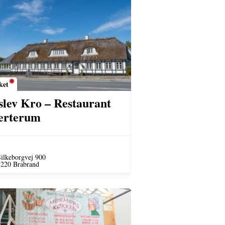
ket
slev Kro – Restaurant
erterum
ilkeborgvej 900
8220 Brabrand