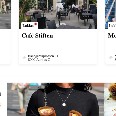
Lukket
Luk
Café Stiften
Mo
Banegårdspladsen 11
8000 Aarhus C