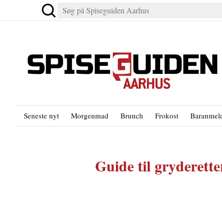
Seneste nyt
Morgenmad
Brunch
Frokost
Baranmeld
Guide til gryderett