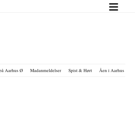
på Aarhus Ø
Madanmeldelser
Spist & Hørt
Åen i Aarhus
B