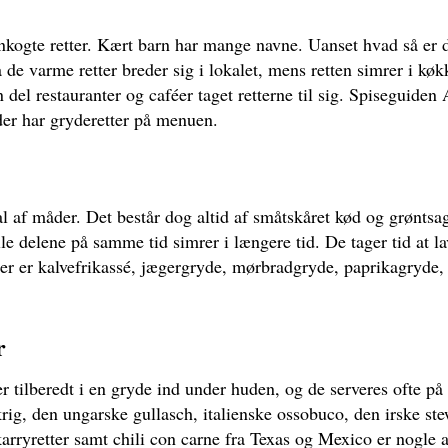
nkogte retter. Kært barn har mange navne. Uanset hvad så er de 
 de varme retter breder sig i lokalet, mens retten simrer i køk
n del restauranter og caféer taget retterne til sig. Spiseguiden
 der har gryderetter på menuen.
l af måder. Det består dog altid af småtskåret kød og grøntsag
le delene på samme tid simrer i længere tid. De tager tid at l
ter er kalvefrikassé, jægergryde, mørbradgryde, paprikagryde,
r
r tilberedt i en gryde ind under huden, og de serveres ofte på
rig, den ungarske gullasch, italienske
ossobuco,
den irske ste
karryretter samt chili con carne fra Texas og Mexico er nogle 