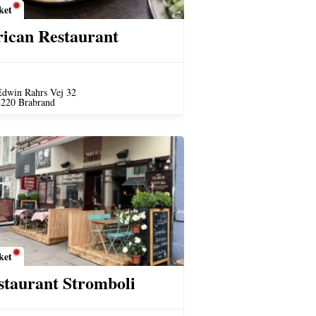
ket
rican Restaurant
dwin Rahrs Vej 32
8220 Brabrand
ket
staurant Stromboli