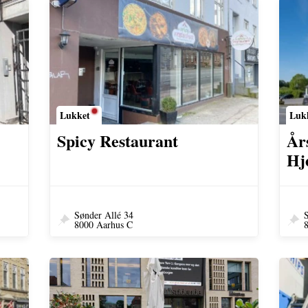
Lukket
Luk
Spicy Restaurant
År
Hj
Sønder Allé 34
S
8000 Aarhus C