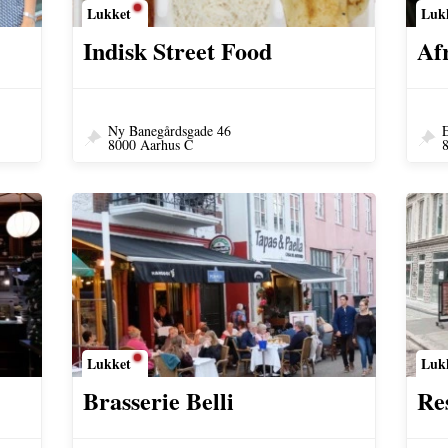
Lukket
Luk
Indisk Street Food
Af
Ny Banegårdsgade 46
E
8000 Aarhus C
Lukket
Luk
Brasserie Belli
Re