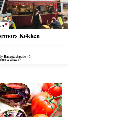
ket
rmors Køkken
Ny Banegårdsgade 46
8000 Aarhus C