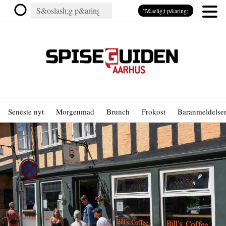
T&aelig;t p&aring;
Seneste nyt
Morgenmad
Brunch
Frokost
Baranmeldelse