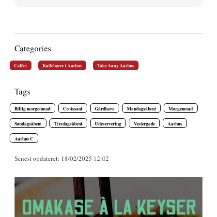
Categories
Caféer
Kaffebarer i Aarhus
Take Away Aarhus
Tags
Billig morgenmad
Croissant
Gårdhave
Mandagsåbent
Morgenmad
Søndagsåbent
Tirsdagsåbent
Udeservering
Vestergade
Aarhus
Aarhus C
Senest opdateret: 18/02/2025 12:02