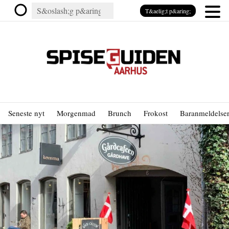
T&aelig;t p&aring;
Seneste nyt
Morgenmad
Brunch
Frokost
Baranmeldelse