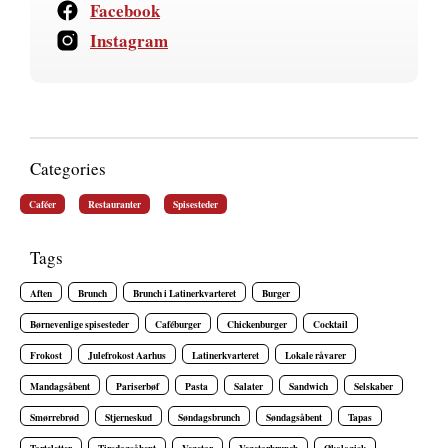
Facebook
Instagram
Categories
Caféer
Restauranter
Spisesteder
Tags
Aften
Brunch
Brunch i Latinerkvarteret
Burger
Børnevenlige spisesteder
Caféburger
Chickenburger
Cocktail
Frokost
Julefrokost Aarhus
Latinerkvarteret
Lokale råvarer
Mandagsåbent
Pariserbøf
Pasta
Salater
Sandwich
Selskaber
Smørrebrød
Stjerneskud
Søndagsbrunch
Søndagsåbent
Tapas
Tarteletter
Tirsdagsåbent
Vegetar
Vegetarbrunch
Økologisk