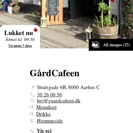
Lukket nu
Åbner kl. 09:30
All images (27)
Vis næste 7 dage
GårdCafeen
Studsgade 6B, 8000 Aarhus C
30 26 00 56
hej@gaardcafeen.dk
Menukort
Drikke
Hjemmeside
Vis vej