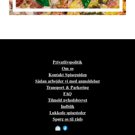
Privatlivspolitik
Om os
Kontakt Spiseguiden
Sådan arbejder vi med anmeldelser
Transport & Parkering
FAQ
Tilmeld nyhedsbrevet
Indblik
Lukkede spisesteder
Spørg os til råds