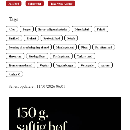
Fastfood
Spisesteder
Take Away Aarhus
Tags
Aften
Burger
Børnevenlige spisesteder
Döner kebab
Falafel
Fastfood
Frokost
Frokosttilbud
Kebab
Levering eller udbringning af mad
Mandagsåbent
Pizza
Sen aftensmad
Shawarma
Søndagsåbent
Tirsdagsåbent
Tyrkisk brød
Tømmermændsmad
Vegetar
Vegetarburger
Vestergade
Aarhus
Aarhus C
Senest opdateret: 11/01/2026 06:01