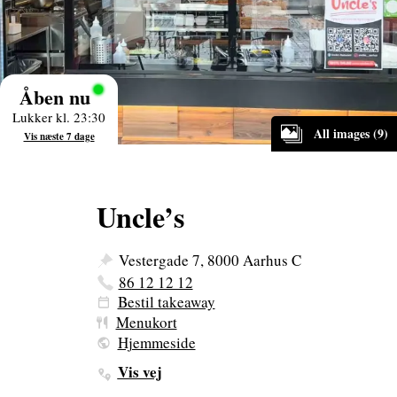
Åben nu
Lukker kl. 23:30
All images (9)
Vis næste 7 dage
Uncle’s
Vestergade 7, 8000 Aarhus C
86 12 12 12
Bestil takeaway
Menukort
Hjemmeside
Vis vej