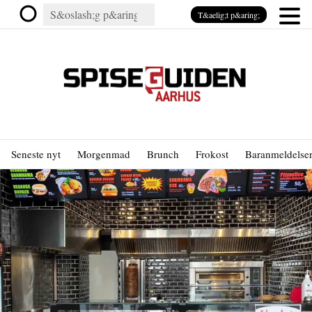
T&aelig;t p&aring;
Seneste nyt
Morgenmad
Brunch
Frokost
Baranmeldelse