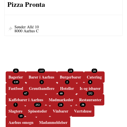
Pizza Pronta
Sønder Allé 10
8000 Aarhus C
31
115
24
26
Bagerier
Barer i Aarhus
Burgerbarer
Catering
135
1
2
8
Fastfood
Grønthandlere
Hoteller
Is og isbarer
67
40
252
Kaffebarer i Aarhus
Madmarkeder
Restauranter
7
252
24
38
Slagtere
Spisesteder
Vinbarer
Værtshuse
19
Aarhus omegn
Madanmeldelser