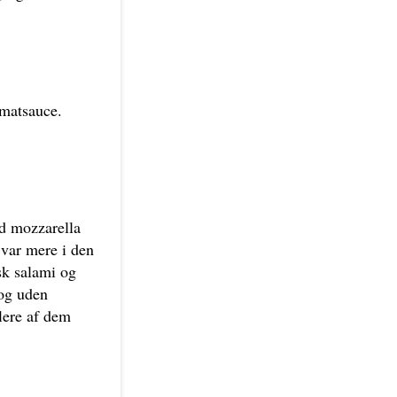
omatsauce.
ed mozzarella
 var mere i den
sk salami og
 og uden
lere af dem