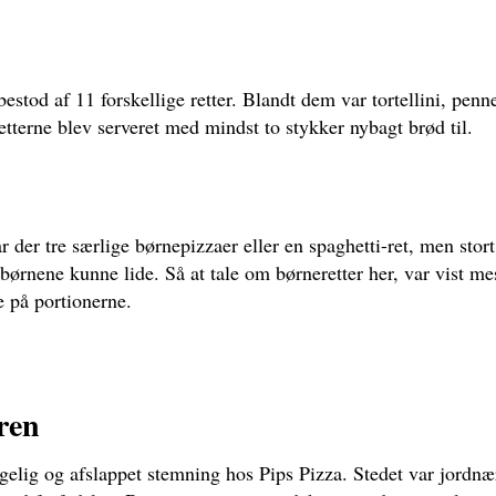
estod af 11 forskellige retter. Blandt dem var tortellini, penn
retterne blev serveret med mindst to stykker nybagt brød til.
 der tre særlige børnepizzaer eller en spaghetti-ret, men stor
børnene kunne lide. Så at tale om børneretter her, var vist me
e på portionerne.
ren
gelig og afslappet stemning hos Pips Pizza. Stedet var jordn