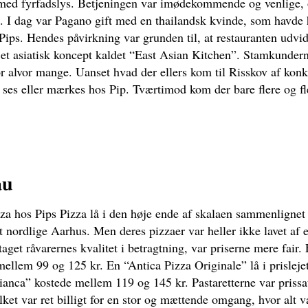
med fyrfadslys. Betjeningen var imødekommende og venlige, 
ne. I dag var Pagano gift med en thailandsk kvinde, som havde 
Pips. Hendes påvirkning var grunden til, at restauranten udvid
t asiatisk koncept kaldet “East Asian Kitchen”. Stamkunder
or alvor mange. Uanset hvad der ellers kom til Risskov af konk
 ses eller mærkes hos Pip. Tværtimod kom der bare flere og fl
au
zza hos Pips Pizza lå i den høje ende af skalaen sammenlignet
t nordlige Aarhus. Men deres pizzaer var heller ikke lavet af 
taget råvarernes kvalitet i betragtning, var priserne mere fair.
ellem 99 og 125 kr. En “Antica Pizza Originale” lå i prislejet 
anca” kostede mellem 119 og 145 kr. Pastaretterne var priss
lket var ret billigt for en stor og mættende omgang, hvor alt v