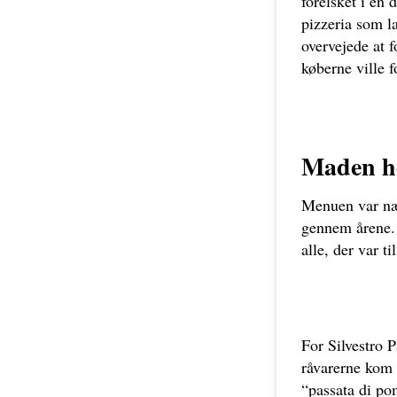
forelsket i en
pizzeria som l
overvejede at 
køberne ville f
Maden h
Menuen var næ
gennem årene. 
alle, der var t
For Silvestro 
råvarerne kom s
“passata di p