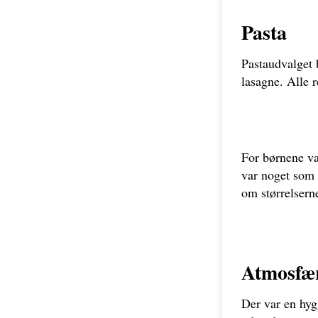
Pasta
Pastaudvalget b
lasagne. Alle 
For børnene var
var noget som 
om størrelsern
Atmosfæ
Der var en hyg