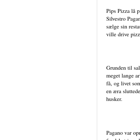
Pips Pizza lå 
Silvestro Paga
sælge sin resta
ville drive piz
Grunden til sal
meget lange ar
få, og livet so
en æra slutted
husker.
Pagano var opri