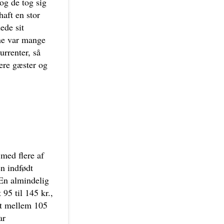
og de tog sig
haft en stor
ede sit
ne var mange
urrenter, så
ere gæster og
 med flere af
en indfødt
 En almindelig
95 til 145 kr.,
at mellem 105
ar