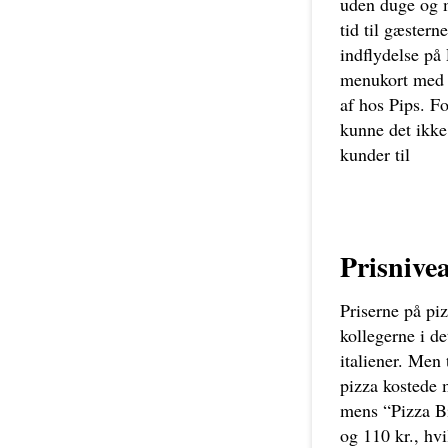
uden duge og 
tid til gæster
indflydelse på 
menukort med e
af hos Pips. F
kunne det ikke
kunder til
Prisnive
Priserne på pi
kollegerne i de
italiener. Men 
pizza kostede m
mens “Pizza Bi
og 110 kr., hvi