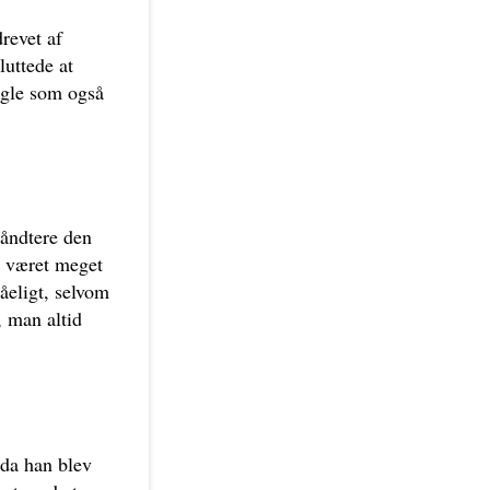
revet af
uttede at
nogle som også
håndtere den
r været meget
tåeligt, selvom
, man altid
 da han blev