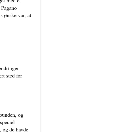
get med et
t Pagano
s ønske var, at
ændringer
rt sted for
 bunden, og
 speciel
, og de havde