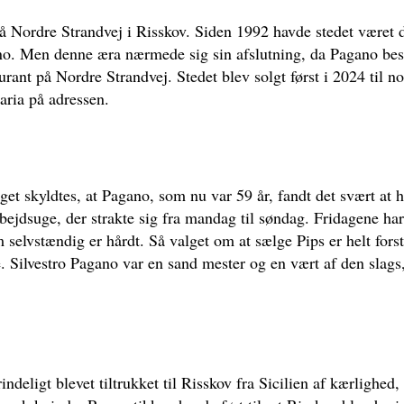
på Nordre Strandvej i Risskov. Siden 1992 havde stedet været d
no. Men denne æra nærmede sig sin afslutning, da Pagano besl
urant på Nordre Strandvej. Stedet blev solgt først i 2024 til 
zaria på adressen.
get skyldtes, at Pagano, som nu var 59 år, fandt det svært at 
bejdsuge, der strakte sig fra mandag til søndag. Fridagene ha
m selvstændig er hårdt. Så valget om at sælge Pips er helt fors
e. Silvestro Pagano var en sand mester og en vært af den slags
ndeligt blevet tiltrukket til Risskov fra Sicilien af kærlighed,