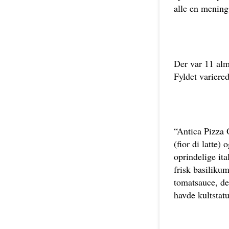
alle en mening
Der var 11 alm
Fyldet variered
“Antica Pizza 
(fior di latte
oprindelige it
frisk basiliku
tomatsauce, de
havde kultstat