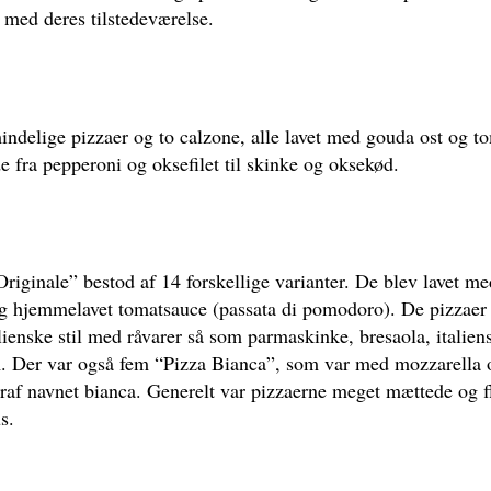
 med deres tilstedeværelse.
indelige pizzaer og to calzone, alle lavet med gouda ost og t
e fra pepperoni og oksefilet til skinke og oksekød.
Originale” bestod af 14 forskellige varianter. De blev lavet m
) og hjemmelavet tomatsauce (passata di pomodoro). De pizzaer
alienske stil med råvarer så som parmaskinke, bresaola, italien
m. Der var også fem “Pizza Bianca”, som var med mozzarella
raf navnet bianca. Generelt var pizzaerne meget mættede og f
us.