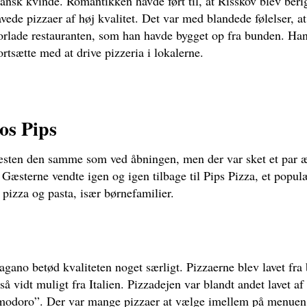
 dansk kvinde. Romantikken havde ført til, at Risskov blev beri
avede pizzaer af høj kvalitet. Det var med blandede følelser, a
forlade restauranten, som han havde bygget op fra bunden. Han
ortsætte med at drive pizzeria i lokalerne.
os Pips
sten den samme som ved åbningen, men der var sket et par 
Gæsterne vendte igen og igen tilbage til Pips Pizza, et populæ
il pizza og pasta, især børnefamilier.
Pagano betød kvaliteten noget særligt. Pizzaerne blev lavet fra
å vidt muligt fra Italien. Pizzadejen var blandt andet lavet af
omodoro”. Der var mange pizzaer at vælge imellem på menuen