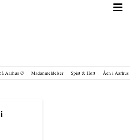
på Aarhus Ø
Madanmeldelser
Spist & Hørt
Åen i Aarhus
B
i