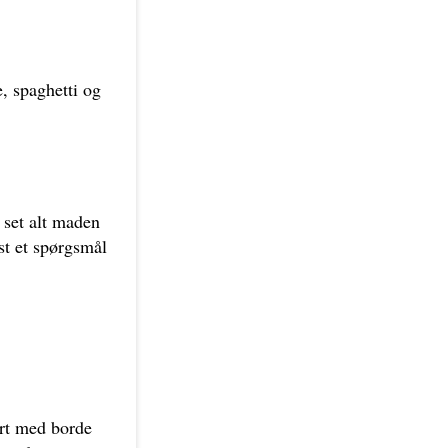
e, spaghetti og
t set alt maden
st et spørgsmål
ært med borde