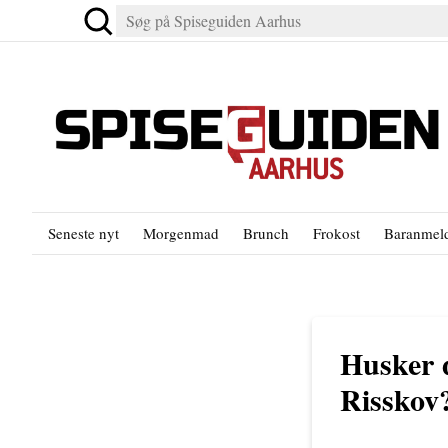
Seneste nyt
Morgenmad
Brunch
Frokost
Baranmeld
Husker d
Risskov