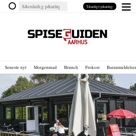
T&aelig;t p&aring;
Seneste nyt
Morgenmad
Brunch
Frokost
Baranmeldelse