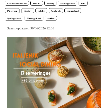
Frikadellesandwich
Frokost
Hotdog
Mandagsåbent
Pita
Pølsevogn
Risskov
Salater
Sandwich
Smørrebrød
Søndagsåbent
Tirsdagsåbent
Aarhus
Senest opdateret: 30/06/2026 12:06