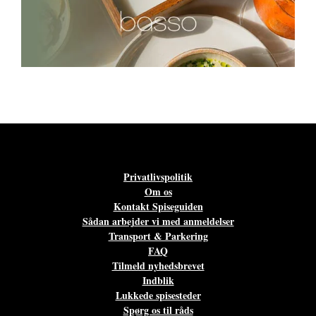
Privatlivspolitik
Om os
Kontakt Spiseguiden
Sådan arbejder vi med anmeldelser
Transport & Parkering
FAQ
Tilmeld nyhedsbrevet
Indblik
Lukkede spisesteder
Spørg os til råds