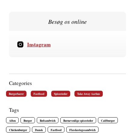
Besøg os online
Instagram
Categories
Burgerbarer
Fastfood
Spisesteder
Take Away Aarhus
Tags
Aften
Burger
Bøfsandwich
Børnevenlige spisesteder
Caféburger
Chickenburger
Dansk
Fastfood
Flæskestegssandwich