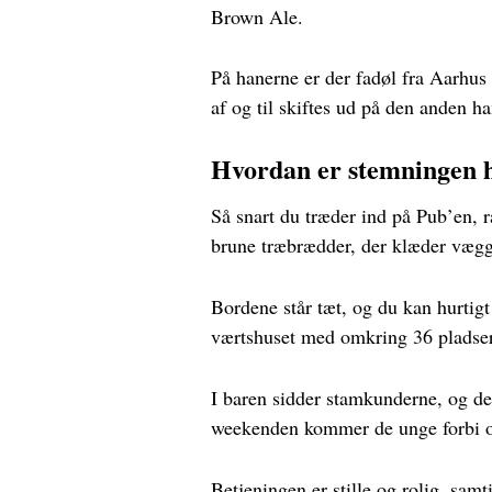
Brown Ale.
På hanerne er der fadøl fra Aarhus
af og til skiftes ud på den anden h
Hvordan er stemningen 
Så snart du træder ind på Pub’en,
brune træbrædder, der klæder væg
Bordene står tæt, og du kan hurtigt
værtshuset med omkring 36 pladser
I baren sidder stamkunderne, og de
weekenden kommer de unge forbi og
Betjeningen er stille og rolig, sam