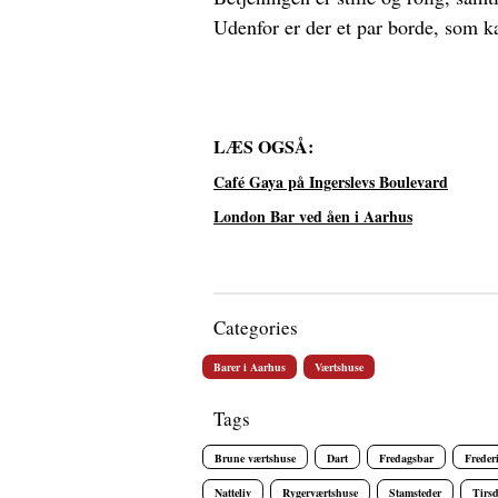
Udenfor er der et par borde, som ka
LÆS OGSÅ:
Café Gaya på Ingerslevs Boulevard
London Bar ved åen i Aarhus
Categories
Barer i Aarhus
Værtshuse
Tags
Brune værtshuse
Dart
Fredagsbar
Freder
Natteliv
Rygerværtshuse
Stamsteder
Tirs