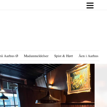
på Aarhus Ø
Madanmeldelser
Spist & Hørt
Åen i Aarhus
B