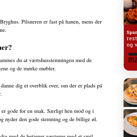
 Bryghus. Pilsneren er fast på hanen, mens der
ane.
her?
 rammes du at værtshusstemningen med de
gene og de mørke møbler.
 danne dig et overblik over, om der er plads på
.
 er gode for en snak. Særligt hen mod og i
 nyder den gode stemning og de billige øl.
tidig med de betjener gæsterne med et smil.