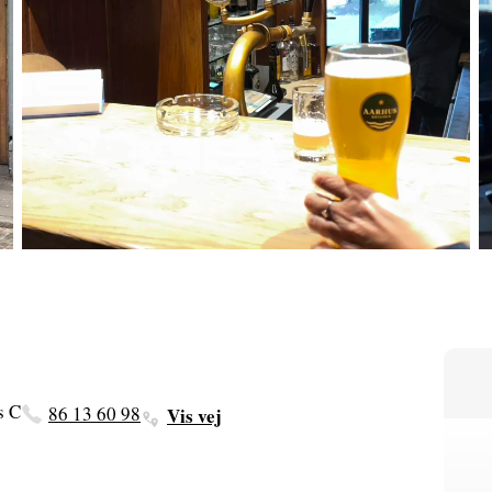
s C
86 13 60 98
Vis vej