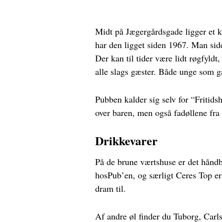
Midt på Jægergårdsgade ligger et k
har den ligget siden 1967. Man si
Der kan til tider være lidt røgfyld
alle slags gæster. Både unge som 
Pubben kalder sig selv for “Fritids
over baren, men også fadøllene fra
Drikkevarer
På de brune værtshuse er det håndb
hosPub’en, og særligt Ceres Top er
dram til.
Af andre øl finder du Tuborg, Carl