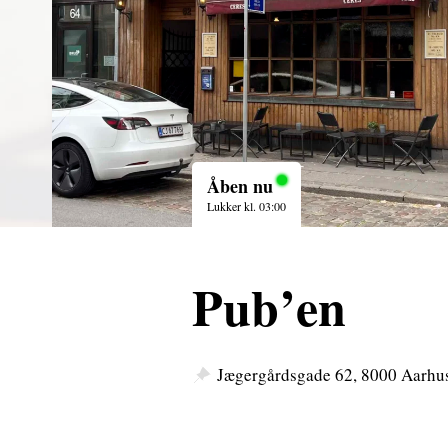
Åben nu
Lukker kl. 03:00
Pub’en
Jægergårdsgade 62, 8000 Aarhu