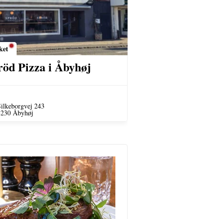
ket
röd Pizza i Åbyhøj
ilkeborgvej 243
8230 Åbyhøj