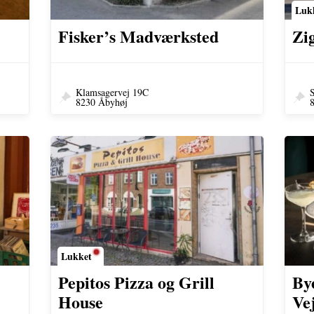
Luk
Fisker’s Madværksted
Zig
Klamsagervej 19C
S
8230 Åbyhøj
Lukket
Pepitos Pizza og Grill
By
House
Ve