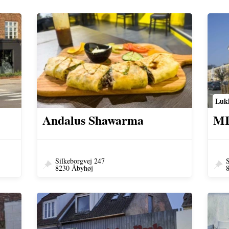
Luk
Andalus Shawarma
MI
Silkeborgvej 247
S
8230 Åbyhøj