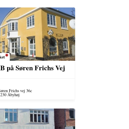
ket
B på Søren Frichs Vej
øren Frichs vej 36c
8230 Åbyhøj