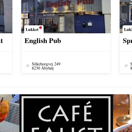
Lukket
Luk
t
English Pub
Sp
Silkeborgvej 249
S
8230 Åbyhøj