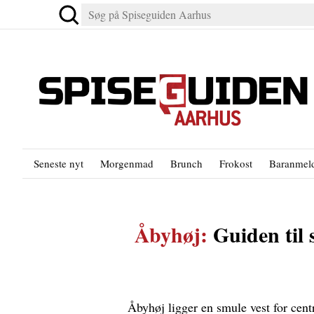
Seneste nyt
Morgenmad
Brunch
Frokost
Baranmeld
Åbyhøj:
Guiden til 
Åbyhøj ligger en smule vest for centr