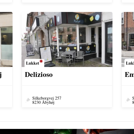
Lukket
Luk
Delizioso
j
Em
Silkeborgvej 257
S
8230 Åbyhøj