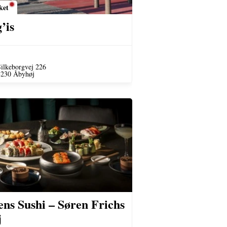
ket
’is
ilkeborgvej 226
8230 Åbyhøj
ens Sushi – Søren Frichs
j