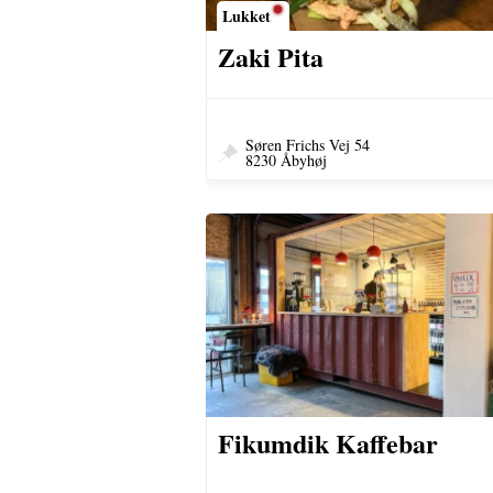
Lukket
Zaki Pita
Søren Frichs Vej 54
8230 Åbyhøj
Fikumdik Kaffebar