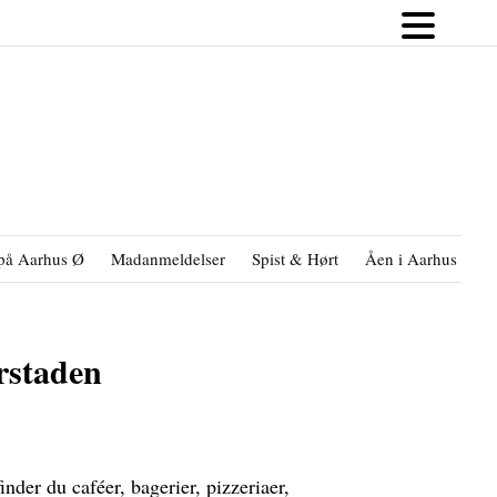
på Aarhus Ø
Madanmeldelser
Spist & Hørt
Åen i Aarhus
B
orstaden
nder du caféer, bagerier, pizzeriaer,